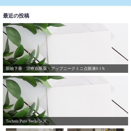
最近の投稿
眼瞼下垂 治療点眼薬：アップニークミニ点眼液0.1％
Technis Pure Seeレンズ