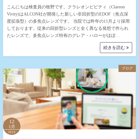
こんにちは検査員の牧野です。クラレオンビビティ（Clareon
Vivity)はALCON社が開発した新しい非回折型のEDOF（焦点深
度拡張型）の多焦点レンズです。 当院では昨年の11月より採用
しております。従来の回折型レンズと全く異なる発想で作られ
たレンズで、多焦点レンズ特有のグレア・ハローがほぼ…
続きを読む
ブログ
12
1月
2024