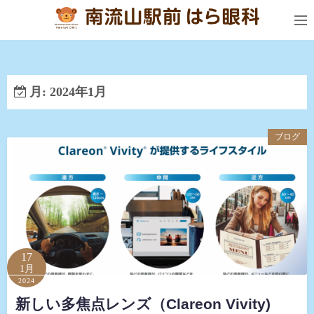
コ
ン
テ
ン
ツ
月:
2024年1月
へ
ス
キ
ブログ
ッ
プ
17
1月
2024
新しい多焦点レンズ（Clareon Vivity)