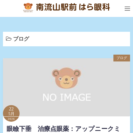
コ
ン
テ
ン
ツ
ブログ
へ
ス
キ
ブログ
ッ
プ
22
5月
2026
眼瞼下垂 治療点眼薬：アップニークミ