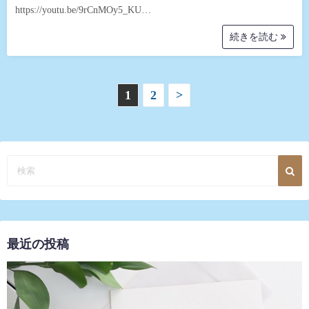
https://youtu.be/9rCnMOy5_KU…
続きを読む
投
1
2
>
稿
の
ペ
ー
ジ
最近の投稿
送
り