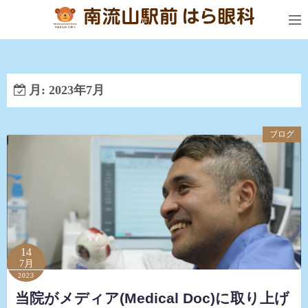
コ
ン
テ
ン
ツ
月:
2023年7月
へ
ス
キ
ブログ
ッ
プ
14
7月
2023
当院がメディア(Medical Doc)に取り上げ