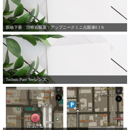
眼瞼下垂 治療点眼薬：アップニークミニ点眼液0.1％
Technis Pure Seeレンズ