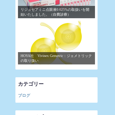
リジュセアミニ点眼液0.025%の取扱いを開
始いたしました。（自費診療）
HOYA社 Vivinex Gemetric：ジェメトリック
の取り扱い
カテゴリー
ブログ