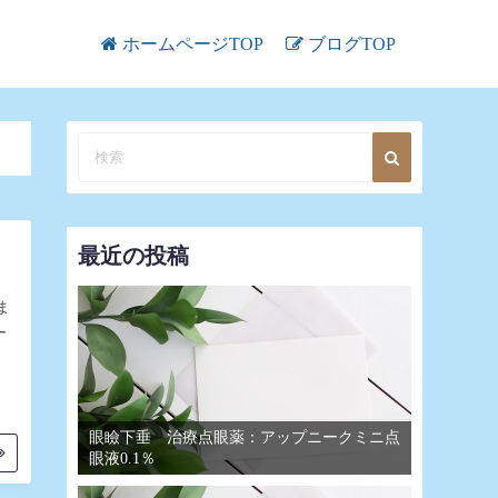
ホームページTOP
ブログTOP
最近の投稿
ま
ー
眼瞼下垂 治療点眼薬：アップニークミニ点
眼液0.1％