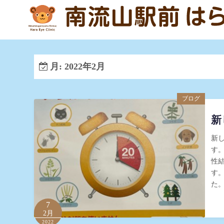
コ
ン
テ
ン
ツ
月:
2022年2月
へ
ス
キ
ブログ
ッ
新
プ
新
す
性
す
た
7
2月
2022