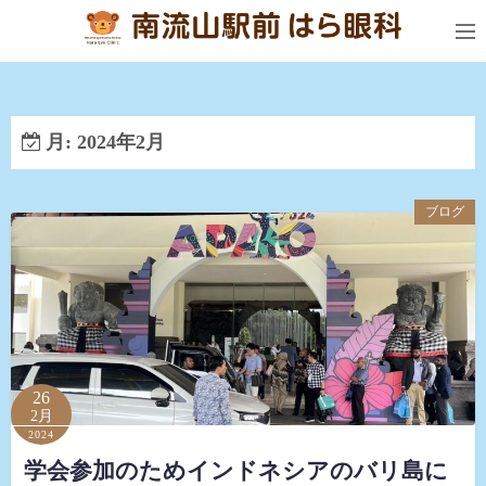
コ
ン
テ
ン
ツ
月:
2024年2月
へ
ス
キ
ブログ
ッ
プ
26
2月
2024
学会参加のためインドネシアのバリ島に