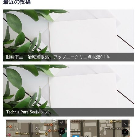
最近の投稿
眼瞼下垂 治療点眼薬：アップニークミニ点眼液0.1％
Technis Pure Seeレンズ